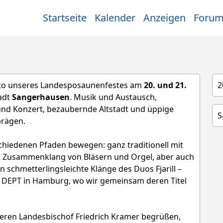
Startseite
Kalender
Anzeigen
Foru
otto unseres Landesposaunenfestes am
20. und 21.
2
adt
Sangerhausen
. Musik und Austausch,
nd Konzert, bezaubernde Altstadt und üppige
S
prägen.
chiedenen Pfaden bewegen: ganz traditionell mit
m Zusammenklang von Bläsern und Orgel, aber auch
schmetterlingsleichte Klänge des Duos Fjarill –
 DEPT in Hamburg, wo wir gemeinsam deren Titel
eren Landesbischof Friedrich Kramer begrüßen,