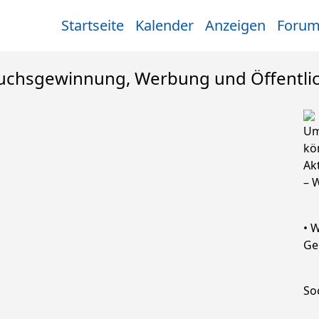
Startseite
Kalender
Anzeigen
Foru
uchsgewinnung, Werbung und Öffentlic
Um
kö
Ak
– 
• 
Ge
So