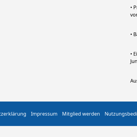
• 
vo
• 
• 
Ju
Au
tzerklärung
Impressum
Mitglied werden
Nutzungsbed